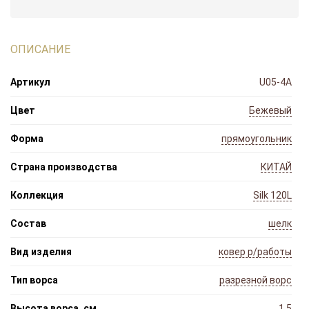
ОПИСАНИЕ
Артикул
U05-4A
Цвет
Бежевый
Форма
прямоугольник
Страна производства
КИТАЙ
Коллекция
Silk 120L
Состав
шелк
Вид изделия
ковер р/работы
Тип ворса
разрезной ворс
Высота ворса, см
1.5