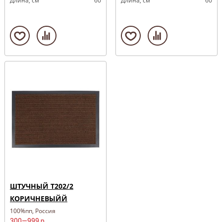
Длина, cм
60
Длина, cм
60
ШТУЧНЫЙ T202/2
КОРИЧНЕВЫЙЙ
100%пп, Россия
300—999 р.