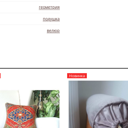
геометрия
подушка
велюр
Новинка