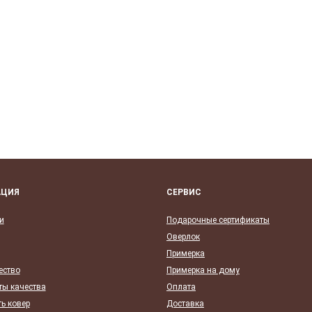
АЦИЯ
СЕРВИС
и
Подарочные сертификаты
Оверлок
Примерка
ество
Примерка на дому
ты качества
Оплата
ь ковер
Доставка