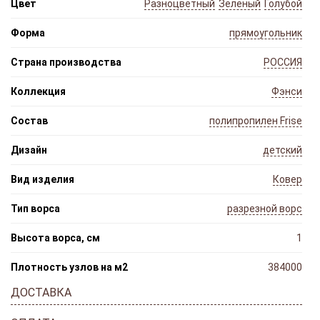
Цвет
Разноцветный
Зеленый
Голубой
Форма
прямоугольник
Страна производства
РОССИЯ
Коллекция
Фэнси
Состав
полипропилен Frise
Дизайн
детский
Вид изделия
Ковер
Тип ворса
разрезной ворс
Высота ворса, см
1
Плотность узлов на м2
384000
ДОСТАВКА