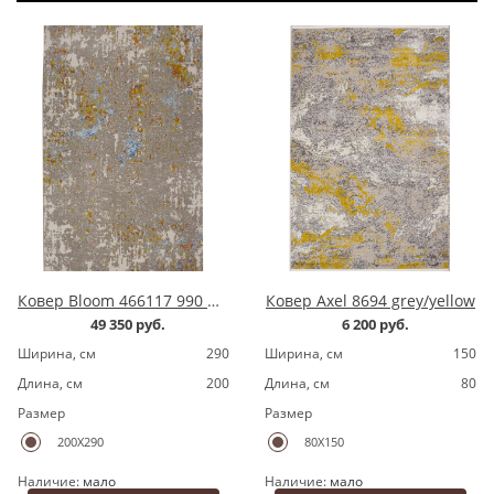
Ковер Bloom 466117 990 multy
Ковер Axel 8694 grey/yellow
49 350 руб.
6 200 руб.
Ширина, cм
290
Ширина, cм
150
Длина, cм
200
Длина, cм
80
Размер
Размер
200X290
80X150
Наличие:
мало
Наличие:
мало