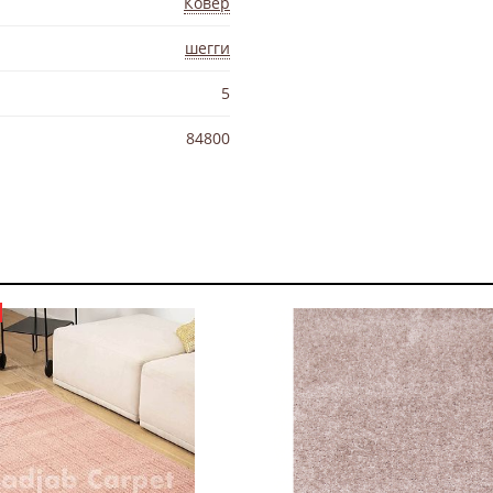
Ковер
шегги
5
84800