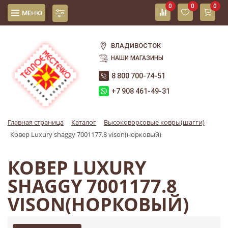
0
0
0
МЕНЮ
ВЛАДИВОСТОК
НАШИ МАГАЗИНЫ
8 800 700-74-51
+7 908 461-49-31
Главная страница
Каталог
Высоковорсовые ковры(шагги)
Ковер Luxury shaggy 7001177.8 vison(норковый)
КОВЕР LUXURY
SHAGGY 7001177.8
VISON(НОРКОВЫЙ)