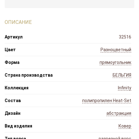
ОПИСАНИЕ
Артикул
32516
Цвет
Разноцветный
Форма
прямоугольник
Страна производства
БЕЛЬГИЯ
Коллекция
Infinity
Состав
полипропилен Heat-Set
Дизайн
абстракция
Вид изделия
Ковер
Тип ворса
разрезной ворс