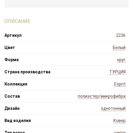
ОПИСАНИЕ
Артикул
2236
Цвет
Белый
Форма
круг
Страна производства
ТУРЦИЯ
Коллекция
Esprit
Состав
полиэстер/микрофибра
Дизайн
однотонный
Вид изделия
Ковер
Тип ворса
шегги