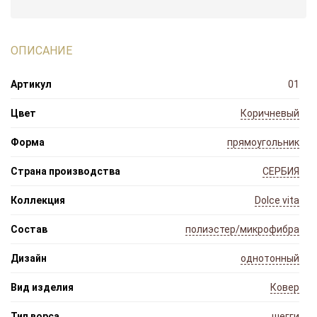
ОПИСАНИЕ
Артикул
01
Цвет
Коричневый
Форма
прямоугольник
Страна производства
СЕРБИЯ
Коллекция
Dolce vita
Состав
полиэстер/микрофибра
Дизайн
однотонный
Вид изделия
Ковер
Тип ворса
шегги