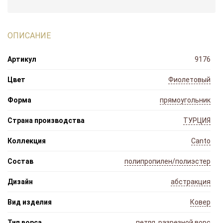
ОПИСАНИЕ
Артикул
9176
Цвет
Фиолетовый
Форма
прямоугольник
Страна производства
ТУРЦИЯ
Коллекция
Canto
Состав
полипропилен/полиэстер
Дизайн
абстракция
Вид изделия
Ковер
Тип ворса
петля, разрезной ворс