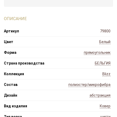
ОПИСАНИЕ
Артикул
79800
Цвет
Белый
Форма
прямоугольник
Страна производства
БЕЛЬГИЯ
Коллекция
Blizz
Состав
полиэстер/микрофибра
Дизайн
абстракция
Вид изделия
Ковер
Тип ворса
шегги