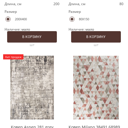
Длина, cм
200
Длина, cм
80
Размер
Размер
200X400
80X150
Наличие:
мало
Наличие:
мало
В КОРЗИНУ
В КОРЗИНУ
шт
шт
Хит продаж
Ковер Aspen 281 grey
Ковер Milano 38491 689891 grey/pink