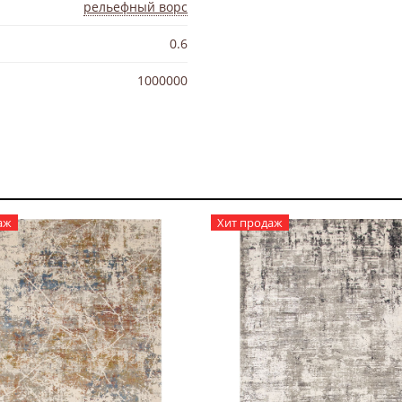
рельефный ворс
0.6
1000000
аж
Хит продаж