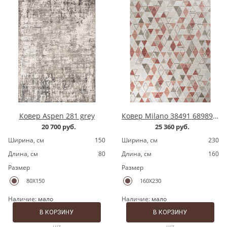
Ковер Aspen 281 grey
Ковер Milano 38491 689891 grey/pink
20 700 руб.
25 360 руб.
Ширина, cм
150
Ширина, cм
230
Длина, cм
80
Длина, cм
160
Размер
Размер
80X150
160X230
Наличие:
мало
Наличие:
мало
В КОРЗИНУ
В КОРЗИНУ
шт
шт