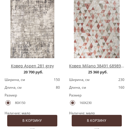
Ковер Aspen 281 grey
Ковер Milano 38491 689891 grey/pink
20 700 руб.
25 360 руб.
Ширина, cм
150
Ширина, cм
230
Длина, cм
80
Длина, cм
160
Размер
Размер
80X150
160X230
Наличие:
мало
Наличие:
мало
В КОРЗИНУ
В КОРЗИНУ
шт
шт