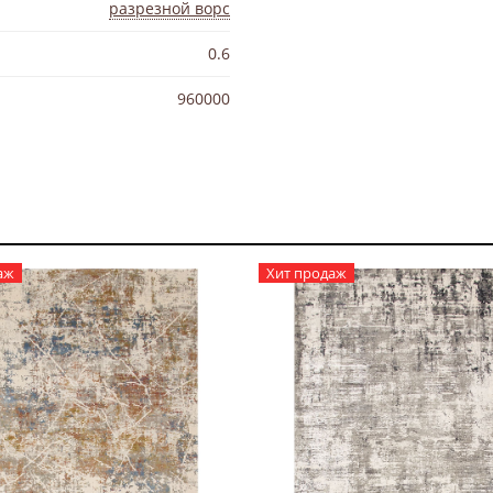
разрезной ворс
0.6
960000
аж
Хит продаж