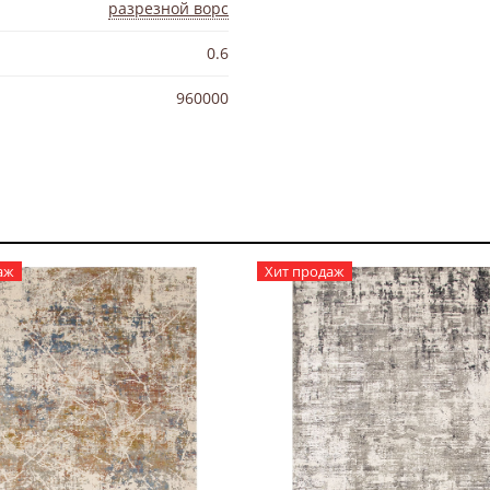
разрезной ворс
0.6
960000
аж
Хит продаж