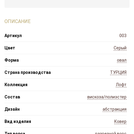
ОПИСАНИЕ
Артикул
003
Цвет
Серый
Форма
овал
Страна производства
ТУРЦИЯ
Коллекция
Лофт
Состав
вискоза/полиэстер
Дизайн
абстракция
Вид изделия
Ковер
Тип ворса
разрезной ворс