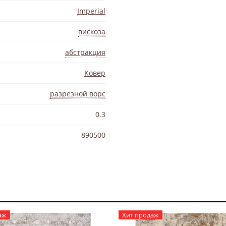
Imperial
вискоза
абстракция
Ковер
разрезной ворс
0.3
890500
аж
Хит продаж