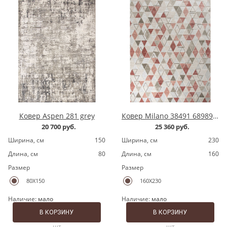
Ковер Aspen 281 grey
Ковер Milano 38491 689891 grey/pink
20 700 руб.
25 360 руб.
Ширина, cм
150
Ширина, cм
230
Длина, cм
80
Длина, cм
160
Размер
Размер
80X150
160X230
Наличие:
мало
Наличие:
мало
В КОРЗИНУ
В КОРЗИНУ
шт
шт