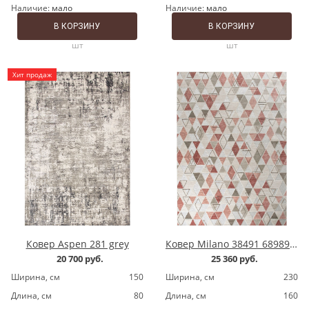
Наличие:
мало
Наличие:
мало
В КОРЗИНУ
В КОРЗИНУ
шт
шт
Хит продаж
Ковер Aspen 281 grey
Ковер Milano 38491 689891 grey/pink
20 700 руб.
25 360 руб.
Ширина, cм
150
Ширина, cм
230
Длина, cм
80
Длина, cм
160