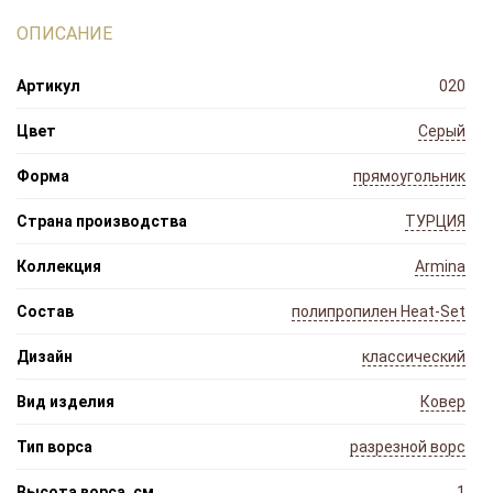
ОПИСАНИЕ
Артикул
020
Цвет
Серый
Форма
прямоугольник
Страна производства
ТУРЦИЯ
Коллекция
Armina
Состав
полипропилен Heat-Set
Дизайн
классический
Вид изделия
Ковер
Тип ворса
разрезной ворс
Высота ворса, см
1