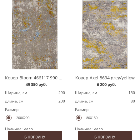
Ковер Bloom 466117 990 multy
Ковер Axel 8694 grey/yellow
49 350 руб.
6 200 руб.
Ширина, cм
290
Ширина, cм
150
Длина, cм
200
Длина, cм
80
Размер
Размер
200X290
80X150
Наличие:
мало
Наличие:
мало
В КОРЗИНУ
В КОРЗИНУ