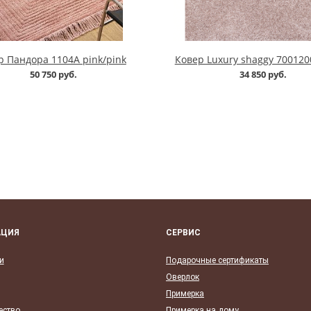
р Пандора 1104A pink/pink
Ковер Luxury shaggy 7001200
50 750 руб.
34 850 руб.
АЦИЯ
СЕРВИС
и
Подарочные сертификаты
Оверлок
Примерка
ество
Примерка на дому