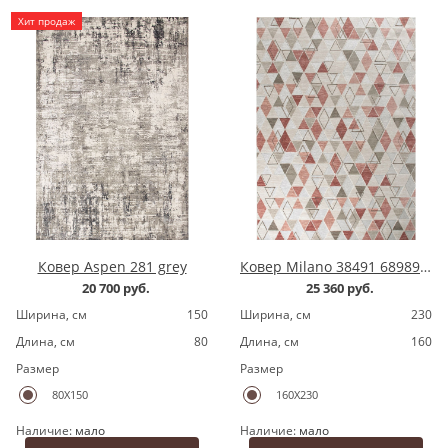
Хит продаж
Ковер Aspen 281 grey
Ковер Milano 38491 689891 grey/pink
20 700 руб.
25 360 руб.
Ширина, cм
150
Ширина, cм
230
Длина, cм
80
Длина, cм
160
Размер
Размер
80X150
160X230
Наличие:
мало
Наличие:
мало