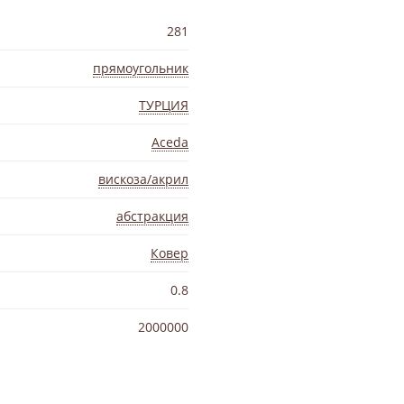
281
прямоугольник
ТУРЦИЯ
Aceda
вискоза/акрил
абстракция
Ковер
0.8
2000000